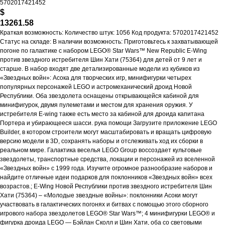
5702017421452
$
13261.58
Краткая возможность: Количество штук: 1056 Код продукта: 5702017421452
Статус на складе: В наличии возможность: Приготовьтесь к захватывающей
погоне по галактике с набором LEGO® Star Wars™ New Republic E-Wing
против звездного истребителя Шин Хати (75364) для детей от 9 лет и
старше. В набор входят две детализированные модели из кубиков из
«Звездных войн»: Асока для творческих игр, минифигурки четырех
популярных персонажей LEGO и астромеханический дроид Новой
Республики. Оба звездолета оснащены открывающейся кабиной для
минифигурок, двумя пулеметами и местом для хранения оружия. У
истребителя E-wing также есть место за кабиной для дроида капитана
Портера и убирающееся шасси. рука помощи Загрузите приложение LEGO
Builder, в котором строители могут масштабировать и вращать цифровую
версию модели в 3D, сохранять наборы и отслеживать ход их сборки в
реальном мире. Галактика веселья LEGO Group воссоздает культовые
звездолеты, транспортные средства, локации и персонажей из вселенной
«Звездных войн» с 1999 года. Изучите огромное разнообразие наборов и
найдите отличные идеи подарков для поклонников «Звездных войн» всех
возрастов.; E-Wing Новой Республики против звездного истребителя Шин
Хати (75364) – «Молодые звездные войны»: поклонники Асоки могут
участвовать в галактических погонях и битвах с помощью этого сборного
игрового набора звездолетов LEGO® Star Wars™; 4 минифигурки LEGO® и
фигурка дроида LEGO — Бэйлан Сколл и Шин Хати, оба со световыми