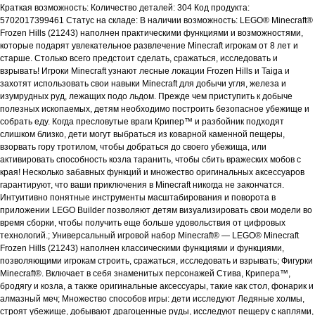
Краткая возможность: Количество деталей: 304 Код продукта:
5702017399461 Статус на складе: В наличии возможность: LEGO® Minecraft®
Frozen Hills (21243) наполнен практическими функциями и возможностями,
которые подарят увлекательное развлечение Minecraft игрокам от 8 лет и
старше. Столько всего предстоит сделать, сражаться, исследовать и
взрывать! Игроки Minecraft узнают лесные локации Frozen Hills и Taiga и
захотят использовать свои навыки Minecraft для добычи угля, железа и
изумрудных руд, лежащих подо льдом. Прежде чем приступить к добыче
полезных ископаемых, детям необходимо построить безопасное убежище и
собрать еду. Когда пресловутые враги Крипер™ и разбойник подходят
слишком близко, дети могут выбраться из коварной каменной пещеры,
взорвать гору тротилом, чтобы добраться до своего убежища, или
активировать способность козла таранить, чтобы сбить вражеских мобов с
края! Несколько забавных функций и множество оригинальных аксессуаров
гарантируют, что ваши приключения в Minecraft никогда не закончатся.
Интуитивно понятные инструменты масштабирования и поворота в
приложении LEGO Builder позволяют детям визуализировать свои модели во
время сборки, чтобы получить еще больше удовольствия от цифровых
технологий.; Универсальный игровой набор Minecraft® — LEGO® Minecraft
Frozen Hills (21243) наполнен классическими функциями и функциями,
позволяющими игрокам строить, сражаться, исследовать и взрывать; Фигурки
Minecraft®. Включает в себя знаменитых персонажей Стива, Крипера™,
бродягу и козла, а также оригинальные аксессуары, такие как стол, фонарик и
алмазный меч; Множество способов игры: дети исследуют Ледяные холмы,
строят убежище, добывают драгоценные руды, исследуют пещеру с каплями,