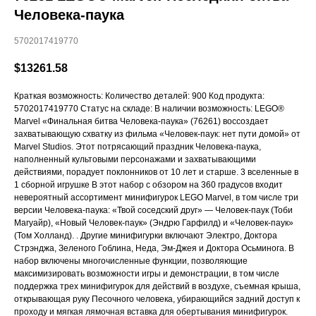
Человека-паука
5702017419770
$
13261.58
Краткая возможность: Количество деталей: 900 Код продукта:
5702017419770 Статус на складе: В наличии возможность: LEGO®
Marvel «Финальная битва Человека-паука» (76261) воссоздает
захватывающую схватку из фильма «Человек-паук: нет пути домой» от
Marvel Studios. Этот потрясающий праздник Человека-паука,
наполненный культовыми персонажами и захватывающими
действиями, порадует поклонников от 10 лет и старше. 3 вселенные в
1 сборной игрушке В этот набор с обзором на 360 градусов входит
невероятный ассортимент минифигурок LEGO Marvel, в том числе три
версии Человека-паука: «Твой соседский друг» — Человек-паук (Тоби
Магуайр), «Новый Человек-паук» (Эндрю Гарфилд) и «Человек-паук»
(Том Холланд). . Другие минифигурки включают Электро, Доктора
Стрэнджа, Зеленого Гоблина, Неда, Эм-Джея и Доктора Осьминога. В
набор включены многочисленные функции, позволяющие
максимизировать возможности игры и демонстрации, в том числе
поддержка трех минифигурок для действий в воздухе, съемная крыша,
открывающая руку Песочного человека, убирающийся задний доступ к
проходу и мягкая лямочная вставка для обертывания минифигурок.