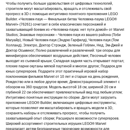
Чтобы получить больше удовольствия от цифровых технологий,
строители могут масштабировать, вращать и отслеживать свой
прогресс в 3D с помощью интуитивно понятного приложения LEGO
Builder. «Человек-паук — Финальная битва Человека-паука LEGO®
Marvel» (76261) сочетает в себе классических персонажей и
захватывающий боевик из «Человека-паука: нет пути домой» от Marvel
Studios; Знаковые персонажи – Человек-паук из вашего района (Тоби
Магуайр), Новый Человек-паук (Эндрю Гарфилд), Человек-паук (Том
Холланд), Электро, Доктор Стрэндж, Зеленый Гоблин, Нед, Эм-Джей и
Доктор Осьминог; Полно развлечений и развлечений: три опоры для
минифигурок обеспечивают воздушные действия; Песочный человек
выходит из съемной крыши; Складная задняя часть открывает портал;
плохие парни окутаны мягкой паутиной и многое другое; Подарок для
юных супергероев. Подарите этот практичный игровой набор
поклонникам фильмов Marvel от 10 лет и старше на день рождения,
Рождество или в любое другое время; Демонстрационный элемент с
обзором на 360 градусов. Модель высотой 18 см, шириной 20 см и
глубиной 22 см обеспечивает привлекательный вид под любым углом;
Интуитивно понятные инструкции по сборке. Дети могут загрузить
приложение LEGO® Builder, включающее цифровые инструменты,
которые позволяют им масштабировать и вращать модели в 3D,
сохранять наборы и отслеживать прогресс, чтобы получить
захватывающий опыт сборки; Расширьте возможности супергероев.
Широкий ассортимент строительных игрушек LEGO® Marvel
предлагает детям безграничные творческие возможности для