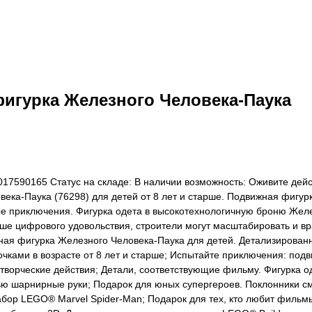
фигурка Железного Человека-Паука
2017590165 Статус на складе: В наличии возможность: Оживите де
ека-Паука (76298) для детей от 8 лет и старше. Подвижная фигур
ные приключения. Фигурка одета в высокотехнологичную броню Жел
е цифрового удовольствия, строители могут масштабировать и вр
орная фигурка Железного Человека-Паука для детей. Детализиров
очками в возрасте от 8 лет и старше; Испытайте приключения: под
творческие действия; Детали, соответствующие фильму. Фигурка 
ю шарнирные руки; Подарок для юных супергероев. Поклонники смо
бор LEGO® Marvel Spider-Man; Подарок для тех, кто любит фильмы