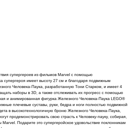
йствия супергероев из фильмов Marvel с помощью
ка супергероя имеет высоту 27 см и благодаря подвижным
езного Человека-Паука, разработанную Тони Старком, и имеет 4
ащать наборы в 3D, а также отслеживать их прогресс с помощью
анная и анимированная фигурка Железного Человека-Паука LEGO®
вижные плечевые суставы, руки, бедра и ноги полностью подвижной
одета в высокотехнологичную броню Железного Человека-Паука,
гут продемонстрировать свою страсть к Человеку-пауку, собирая,
 Marvel. Подарите это супергеройское удовольствие поклонникам