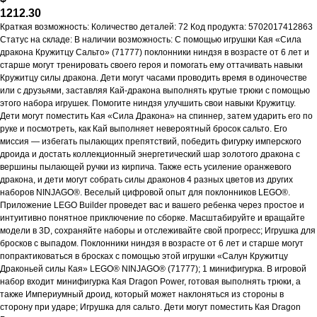
1212.30
Краткая возможность: Количество деталей: 72 Код продукта: 5702017412863
Статус на складе: В наличии возможность: С помощью игрушки Кая «Сила
дракона Кружитцу Сальто» (71777) поклонники ниндзя в возрасте от 6 лет и
старше могут тренировать своего героя и помогать ему оттачивать навыки
Кружитцу силы дракона. Дети могут часами проводить время в одиночестве
или с друзьями, заставляя Кай-дракона выполнять крутые трюки с помощью
этого набора игрушек. Помогите ниндзя улучшить свои навыки Кружитцу.
Дети могут поместить Кая «Сила Дракона» на спиннер, затем ударить его по
руке и посмотреть, как Кай выполняет невероятный бросок сальто. Его
миссия — избегать пылающих препятствий, победить фигурку имперского
дроида и достать коллекционный энергетический шар золотого дракона с
вершины пылающей ручки из кирпича. Также есть усиление оранжевого
дракона, и дети могут собрать силы драконов 4 разных цветов из других
наборов NINJAGO®. Веселый цифровой опыт для поклонников LEGO®.
Приложение LEGO Builder проведет вас и вашего ребенка через простое и
интуитивно понятное приключение по сборке. Масштабируйте и вращайте
модели в 3D, сохраняйте наборы и отслеживайте свой прогресс; Игрушка для
бросков с выпадом. Поклонники ниндзя в возрасте от 6 лет и старше могут
попрактиковаться в бросках с помощью этой игрушки «Салун Кружитцу
Драконьей силы Кая» LEGO® NINJAGO® (71777); 1 минифигурка. В игровой
набор входит минифигурка Кая Dragon Power, готовая выполнять трюки, а
также Империумный дроид, который может наклоняться из стороны в
сторону при ударе; Игрушка для сальто. Дети могут поместить Кая Dragon