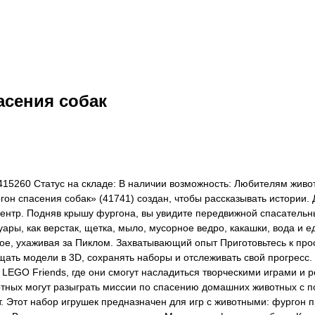
асения собак
415260 Статус на складе: В наличии возможность: Любителям живот
н спасения собак» (41741) создан, чтобы рассказывать истории. Д
центр. Подняв крышу фургона, вы увидите передвижной спасательны
ары, как верстак, щетка, мыло, мусорное ведро, какашки, вода и е
ое, ухаживая за Пиклом. Захватывающий опыт Приготовьтесь к пр
щать модели в 3D, сохранять наборы и отслеживать свой прогресс.
 LEGO Friends, где они смогут насладиться творческими играми и
отных могут разыграть миссии по спасению домашних животных с 
. Этот набор игрушек предназначен для игр с животными: фургон 