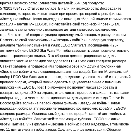
Краткая возможность: Количество деталей: 654 Код продукта:
5702017584355 Статус на складе: В наличии возможность: Воссоздайте
волнение, которое вы испытывали при просмотре первой сцены фильма
«Звездные войны: Новая надежда», с помощью сборной модели космического
корабля «Тантив IV» LEGO®. Почувствуйте свой творческий потенциал,
запечатлевая мгновенно узнаваемые детали культового космического
корабля, который впервые увидел преследуемый звездным разрушителем.
Поместите свой автомобиль из «Звездных войн™» на сборную подставку,
добавьте табличку с именем и кубик LEGO Star Wars, посвященный 25-
летнему юбилею LEGO Star Wars™, чтобы завершить свою привлекательную
демонстрационную модель. Эта сборная демонстрационная модель
является частью коллекции звездолетов LEGO Star Wars среднего размера.
Станет забавным подарком или подарком себе или другим поклонникам
«Звездных войн» и коллекционерам памятных вещей. Тантив IV, уникальный
набор LEGO Star Wars для взрослых, предлагает увлекательный и творческий
процесс сборки, который можно сделать еще увлекательнее с помощью
приложения LEGO Builder. Приложение позволяет масштабировать и
вращать модели в 3D на экране, отслеживать прогресс и сохранять все ваши
наборы в одном месте.; Коллекционная модель здания и стенда Tantive IV.
Воссоздайте волнение первой сцены фильма «Звездные войны: Новая
надежда», собирая эту версию легендарного космического корабля LEGO®
среднего размера; Оригинальный детально проработанный автомобиль из
«Звездных войн™». Запечатлейте с помощью кубиков LEGO® знаковые
черты Тантива IV из фильма «Звездные войны: Новая надежда», в том числе
его 11 двигателей и турболазеры; Сделано для демонстрации. Сборная