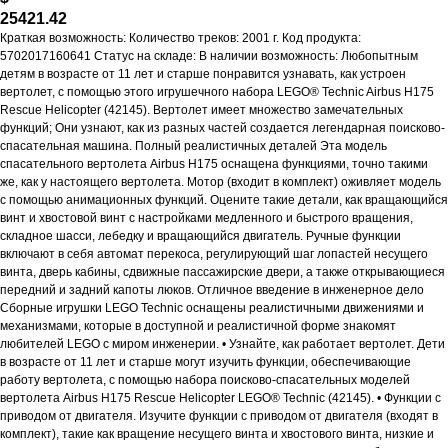
25421.42
Краткая возможность: Количество треков: 2001 г. Код продукта:
5702017160641 Статус на складе: В наличии возможность: Любопытным
детям в возрасте от 11 лет и старше понравится узнавать, как устроен
вертолет, с помощью этого игрушечного набора LEGO® Technic Airbus H175
Rescue Helicopter (42145). Вертолет имеет множество замечательных
функций; Они узнают, как из разных частей создается легендарная поисково-
спасательная машина. Полный реалистичных деталей Эта модель
спасательного вертолета Airbus H175 оснащена функциями, точно такими
же, как у настоящего вертолета. Мотор (входит в комплект) оживляет модель
с помощью анимационных функций. Оцените такие детали, как вращающийся
винт и хвостовой винт с настройками медленного и быстрого вращения,
складное шасси, лебедку и вращающийся двигатель. Ручные функции
включают в себя автомат перекоса, регулирующий шаг лопастей несущего
винта, дверь кабины, сдвижные пассажирские двери, а также открывающиеся
передний и задний капоты люков. Отличное введение в инженерное дело
Сборные игрушки LEGO Technic оснащены реалистичными движениями и
механизмами, которые в доступной и реалистичной форме знакомят
любителей LEGO с миром инженерии. • Узнайте, как работает вертолет. Дети
в возрасте от 11 лет и старше могут изучить функции, обеспечивающие
работу вертолета, с помощью набора поисково-спасательных моделей
вертолета Airbus H175 Rescue Helicopter LEGO® Technic (42145). • Функции с
приводом от двигателя. Изучите функции с приводом от двигателя (входят в
комплект), такие как вращение несущего винта и хвостового винта, низкие и