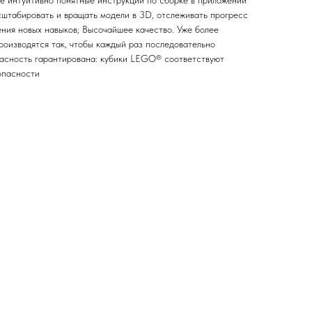
 интуитивно понятные инструкции по сборке в приложении
сштабировать и вращать модели в 3D, отслеживать прогресс
ения новых навыков; Высочайшее качество. Уже более
оизводятся так, чтобы каждый раз последовательно
пасность гарантирована: кубики LEGO® соответствуют
опасности