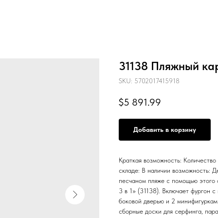
31138 Пляжный ка
SKU:
5702017415918
$
5 891.99
Добавить в корзину
Краткая возможность: Количество
складе: В наличии возможность: Д
песчаном пляже с помощью этого
3 в 1» (31138). Включает фургон 
боковой дверью и 2 минифигуркам
сборные доски для серфинга, пара