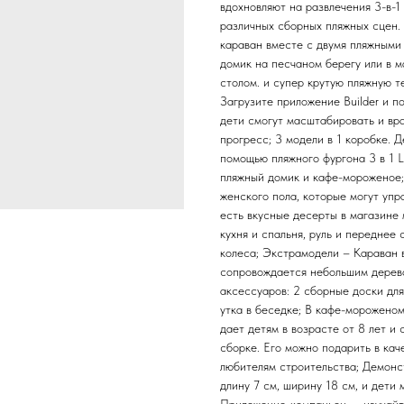
вдохновляют на развлечения 3-в-1
различных сборных пляжных сцен.
караван вместе с двумя пляжными
домик на песчаном берегу или в 
столом. и супер крутую пляжную 
Загрузите приложение Builder и п
дети смогут масштабировать и вр
прогресс; 3 модели в 1 коробке. 
помощью пляжного фургона 3 в 1 L
пляжный домик и кафе-мороженое;
женского пола, которые могут упр
есть вкусные десерты в магазине
кухня и спальня, руль и переднее
колеса; Экстрамодели – Караван в
сопровождается небольшим дерево
аксессуаров: 2 сборные доски для
утка в беседке; В кафе-морожено
дает детям в возрасте от 8 лет и
сборке. Его можно подарить в к
любителям строительства; Демонс
длину 7 см, ширину 18 см, и дети