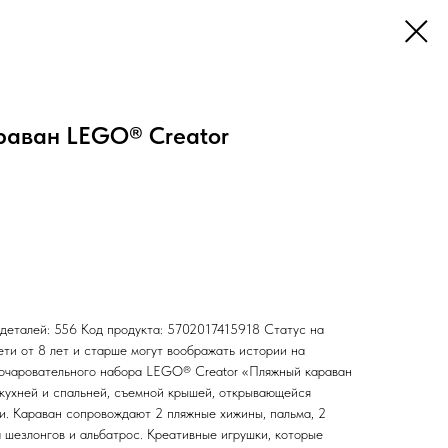
раван LEGO® Creator
 деталей: 556 Код продукта: 5702017415918 Статус на
ети от 8 лет и старше могут воображать истории на
 очаровательного набора LEGO® Creator «Пляжный караван
с кухней и спальней, съемной крышей, открывающейся
и. Караван сопровождают 2 пляжные хижины, пальма, 2
 шезлонгов и альбатрос. Креативные игрушки, которые