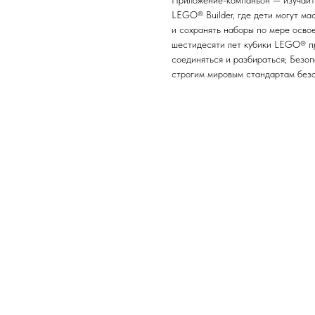
Приложение-компаньон — изучайте
LEGO® Builder, где дети могут ма
и сохранять наборы по мере осво
шестидесяти лет кубики LEGO® пр
соединяться и разбираться; Безо
строгим мировым стандартам без