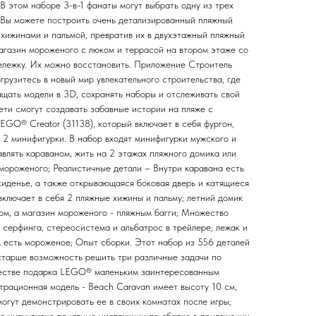
 В этом наборе 3-в-1 фанаты могут выбрать одну из трех
 Вы можете построить очень детализированный пляжный
 хижинами и пальмой, превратив их в двухэтажный пляжный
магазин мороженого с люком и террасой на втором этаже со
тележку. Их можно восстановить. Приложение Строитель
огрузитесь в новый мир увлекательного строительства, где
ащать модели в 3D, сохранять наборы и отслеживать свой
Дети смогут создавать забавные истории на пляже с
EGO® Creator (31138), который включает в себя фургон,
 2 минифигурки. В набор входят минифигурки мужского и
авлять караваном, жить на 2 этажах пляжного домика или
 мороженого; Реалистичные детали – Внутри каравана есть
 сиденье, а также открывающаяся боковая дверь и катящиеся
ключает в себя 2 пляжные хижины и пальму; летний домик
м, а магазин мороженого - пляжным багги; Множество
 серфинга, стереосистема и альбатрос в трейлере; лежак и
м есть мороженое; Опыт сборки. Этот набор из 556 деталей
 старше возможность решить три различные задачи по
ачестве подарка LEGO® маленьким заинтересованным
трационная модель - Beach Caravan имеет высоту 10 см,
 могут демонстрировать ее в своих комнатах после игры;