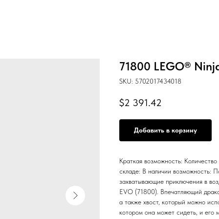
71800 LEGO® Ninj
SKU:
5702017434018
$
2 391.42
Добавить в корзину
Краткая возможность: Количество
складе: В наличии возможность: 
захватывающие приключения в возд
EVO (71800). Впечатляющий драко
а также хвост, который можно исп
котором она может сидеть, и его 