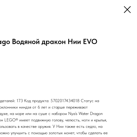
ago Водяной дракон Нии EVO
 деталей: 173 Код продукта: 5702017434018 Статус на
Поклонники ниндзя от 6 лет и старше переживают
ухе, на море или на суше с набором Nya’s Water Dragon
н LEGO® имеет подвижную голову, челюсть, ноги и крылья,
ользовать в качестве оружия. У Нии также есть седло, на
можно улучшить с помощью золотых монет, чтобы сделать ее