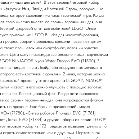
ушки ниндзя для детей. В этот веселый игровой набор
инифигурки: Ния, Ллойд и Костяной Страж, вооруженные
ием, которое вдохновит на часы творческой игры. Когда
ют свою миссию вместе со своими героями-ниндзя, они
 Веселый цифровой опыт для любителей LEGO Юные
зуют приложение LEGO Builder для масштабирования,
 а процесс сборки в реальном времени позволяет детям
на своих планшетах или смартфонах, давая им чувство
акон. Дети могут наслаждаться бесконечными творческими
LEGO® NINJAGO® Nya's Water Dragon EVO (71800). 3
 воины-ниндзя Ния и Ллойд, оба вооруженные мечами, а
которого есть костяной сюрикен и 2 меча, которые можно
в. Возможный дракон: у этого дракона LEGO® NINJAGO®
крылья и хвост, и его можно улучшать с помощью золотых
и сильнее. Коллекционный флаг. Когда дети выполняют
те со своими героями-ниндзя, они награждаются флагом
ить на драконе. Еще больше приключений ниндзя —
VO» (71780), «Битва роботов Ллойда» EVO (71781),
ет Джея» EVO (71784) и другие наборы из серии LEGO®
от игровой набор из 173 предметов позволяет детям от 6
и играть самостоятельно или с друзьями. Портативная