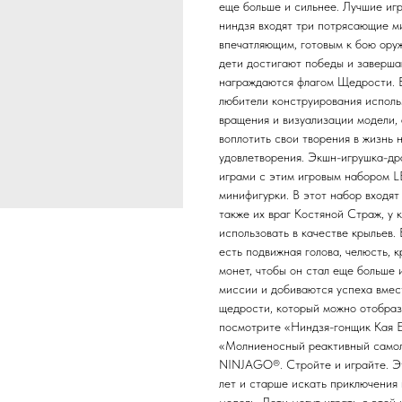
еще больше и сильнее. Лучшие игр
ниндзя входят три потрясающие м
впечатляющим, готовым к бою оруж
дети достигают победы и заверша
награждаются флагом Щедрости.
любители конструирования исполь
вращения и визуализации модели,
воплотить свои творения в жизнь 
удовлетворения. Экшн-игрушка-др
играми с этим игровым набором 
минифигурки. В этот набор входят
также их враг Костяной Страж, у 
использовать в качестве крылье
есть подвижная голова, челюсть, 
монет, чтобы он стал еще больше 
миссии и добиваются успеха вмес
щедрости, который можно отобраз
посмотрите «Ниндзя-гонщик Кая E
«Молниеносный реактивный самол
NINJAGO®. Стройте и играйте. Эт
лет и старше искать приключения 