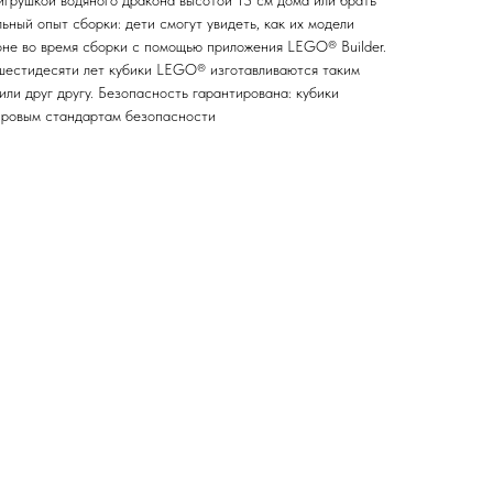
 игрушкой водяного дракона высотой 13 см дома или брать
льный опыт сборки: дети смогут увидеть, как их модели
не во время сборки с помощью приложения LEGO® Builder.
шестидесяти лет кубики LEGO® изготавливаются таким
или друг другу. Безопасность гарантирована: кубики
ровым стандартам безопасности