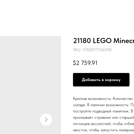
21180 LEGO Minecr
SKU:
5702017156590
$
2 759.91
Добавить в корзину
Краткая возможность: Количество
складе: В наличии возможность: П
постройте подводный памятник. В
проплывает стражник или старший
питомцев-аксолотлей, чтобы отби
хвостом, чтобы запустить лазерну