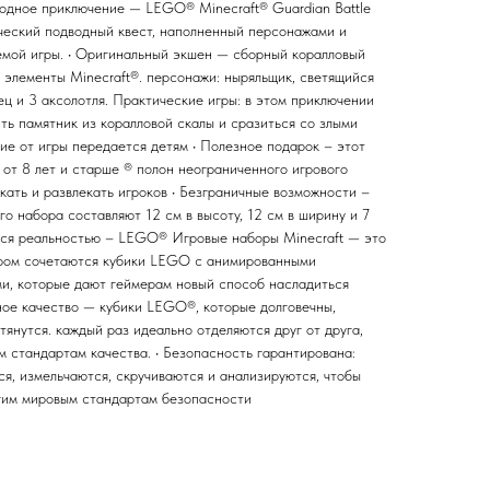
водное приключение — LEGO® Minecraft® Guardian Battle
рческий подводный квест, наполненный персонажами и
мой игры. • Оригинальный экшен — сборный коралловый
е элементы Minecraft®. персонажи: ныряльщик, светящийся
ец и 3 аксолотля. Практические игры: в этом приключении
ть памятник из коралловой скалы и сразиться со злыми
вие от игры передается детям • Полезное подарок – этот
 от 8 лет и старше ® полон неограниченного игрового
кать и развлекать игроков • Безграничные возможности –
го набора составляют 12 см в высоту, 12 см в ширину и 7
вится реальностью – LEGO® Игровые наборы Minecraft — это
ором сочетаются кубики LEGO с анимированными
и, которые дают геймерам новый способ насладиться
ное качество — кубики LEGO®, которые долговечны,
тянутся. каждый раз идеально отделяются друг от друга,
 стандартам качества. • Безопасность гарантирована:
я, измельчаются, скручиваются и анализируются, чтобы
огим мировым стандартам безопасности