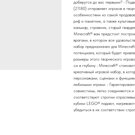
доберутся до вас первыми? • Под
(21180) отправляет игроков в тво
особенностями из самой продавае
риф и памятник, а также культовы
кальмар, стражник, старый гварде
Minecraft® вам предстоит построи
врагами, в котором все удовольст
набор предназначен для Minecraft
потенциала, который будет привле
размеры этого творческого игрово
см в глубину • Minecraft® стано
креативный игровой набор, в кот
персонажами, сценами и функциям
любимыми играми. • Гарантирован
совместимы, легко соединяются и 
соответствуют строгим отраслевым
кубики LEGO® падают, нагреваютс
убедиться в их соответствии стр