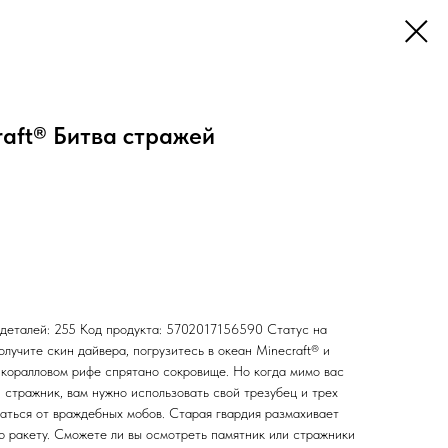
aft® Битва стражей
 деталей: 255 Код продукта: 5702017156590 Статус на
олучите скин дайвера, погрузитесь в океан Minecraft® и
 коралловом рифе спрятано сокровище. Но когда мимо вас
 стражник, вам нужно использовать свой трезубец и трех
ваться от враждебных мобов. Старая гвардия размахивает
ю ракету. Сможете ли вы осмотреть памятник или стражники