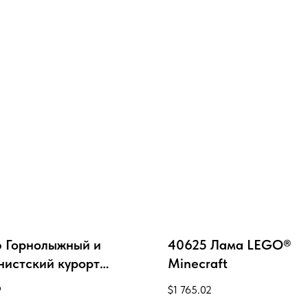
 Горнолыжный и
40625 Лама LEGO®
нистский курорт
Minecraft
 City
9
$
1 765.02