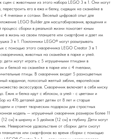
х сцен с животными из этого набора LEGO 3 в 1. Они могут
, перестроить его в ежа и белку, сидящих на скамейке в
й с 4 пчелами и сотами. Веселый цифровой опыт для
иложение LEGO Builder для масштабирования, вращения и
й процесс сборки в реальной жизни помогает юным
ние в жизнь на своем планшете или смартфоне и дает им
рушка 3 в 1. Поклонники LEGO® могут разыгрывать
ых с помощью этого скворечника LEGO Creator 3 в 1
: скворечника, животных на скамейке в парке и улей.
: дети могут играть с 5 игрушечными птицами в
ом и белкой на скамейке в парке или с 4 пчелами,
ичительные птицы. В скворечник входят 5 разноцветных
рный кардинал, полосатый желтый зяблик, европейская
ножество аксессуаров. Скворечник включает в себя миску
цо. Ежик и белка идут с яблоком, а улей - с цветами и
бор из 476 деталей дает детям от 8 лет и старше
одели и станет творческим подарком для страстных
онная модель — игрушечный скворечник размером более 11
 (12 см) в ширину и 5 дюймов (12 см) в глубину. Дети могут
нях. Невероятное удовольствие от сборки: дети смогут
на планшетах или смартфонах во время сборки с помощью