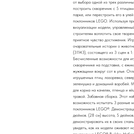
от выбора одной из трех различны
построить скворечник с 5 птицами
парке, или перестроить его в уле
поклонников LEGO. Используя пр
визуализации модели, управляемы
строителям воплотить свое творе
приятное чувство достижения. Иг
очаровательные истории о животн
(31143), состоящего из 3 сцен в 1
Бесчисленные возможности для игр
скворечнике на подставке, с ежик
жужжащими вокруг сот в улье. Отл
игрушечных птиц: лазоревка, севе
зеленушка и домашний воробей. М
для корма на качелях, птенца и яй
травой. Забавная сборка. Этот на
возможность испытать 3 разные м
поклонников LEGO®. Демонстраци
дюймов. (28 см) высота, 5 дюймов.
демонстрировать их в своих спаль
увидеть, как их модели оживают 