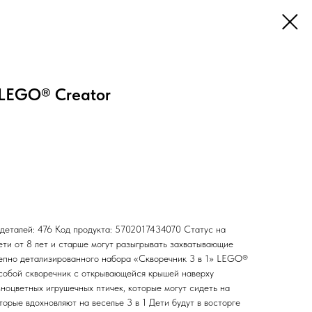
 LEGO® Creator
 деталей: 476 Код продукта: 5702017434070 Статус на
ети от 8 лет и старше могут разыгрывать захватывающие
лепно детализированного набора «Скворечник 3 в 1» LEGO®
т собой скворечник с открывающейся крышей наверху
зноцветных игрушечных птичек, которые могут сидеть на
торые вдохновляют на веселье 3 в 1 Дети будут в восторге