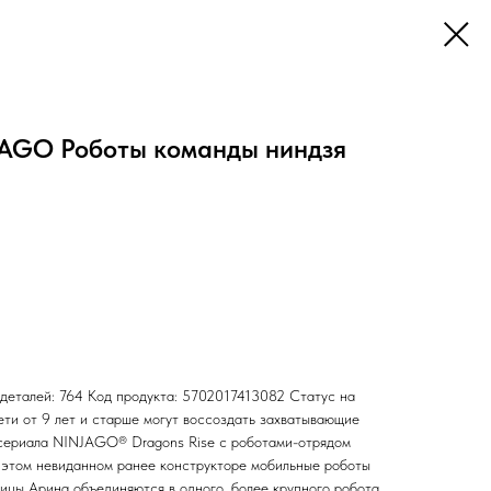
AGO Роботы команды ниндзя
 деталей: 764 Код продукта: 5702017413082 Статус на
ети от 9 лет и старше могут воссоздать захватывающие
 сериала NINJAGO® Dragons Rise с роботами-отрядом
В этом невиданном ранее конструкторе мобильные роботы
ицы Арина объединяются в одного, более крупного робота,