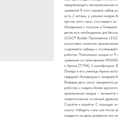
предлагающего неограниченные иг
сражений В этот игровой набор р
есть 2 катаны, у ученика ниндзя
против злого трио, состоящего и
Империума с посохом и Генерала
детям все необходимое для беско
LEGO® Builder Приложение LEGO B
интуитивно понятное приключение
сохраняйте наборы и отслеживайте
роботов. Поклонники ниндзя от 9 
сражений из телесериала NINJAG
и Арина (71794); 5 минифигурок. 
Ллойда и его ученицы Арина могу
гвардией Империума и генерала К
Впервые дети могут прикрепить ро
роботов и создать более крупног
приключений ниндзя — взгляните 
энергетических эссенций дракон
Стройте и играйте. С помощью эт
смогут победить силы зла после 
подарить на день рождения или н