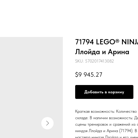
71794 LEGO® NINJ
Ллойда и Арина
SKU:
5702017413082
$
9 945.27
Добавить в корзину
Краткая возможность: Количество
складе: В наличии возможность: Д
сцены тренировок и сражений из
ниндзя Ллойда и Арина (71794). 
мастера ниндзя Ллойда и его учен