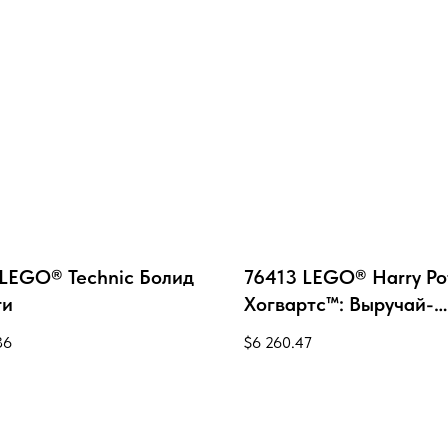
 LEGO® Technic Болид
76413 LEGO® Harry Po
ти
Хогвартс™: Выручай-
комната
36
$
6 260.47