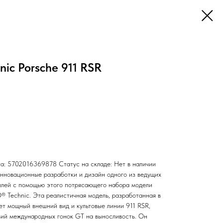
ic Porsche 911 RSR
та: 5702016369878 Статус на складе: Нет в наличии
инновационные разработки и дизайн одного из ведущих
илей с помощью этого потрясающего набора модели
® Technic. Эта реалистичная модель, разработанная в
ет мощный внешний вид и культовые линии 911 RSR,
вий международных гонок GT на выносливость. Он