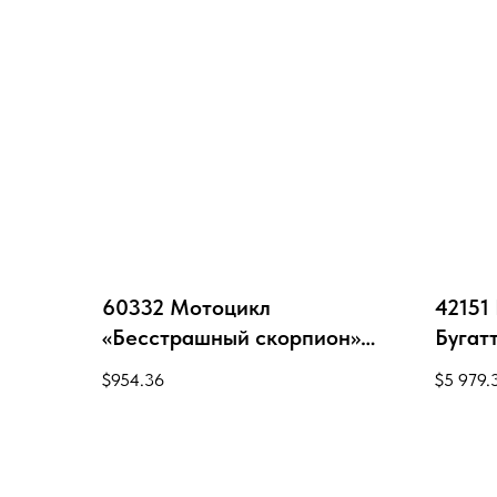
60332 Мотоцикл
42151
«Бесстрашный скорпион»
Бугат
LEGO City Stunt
$
954.36
$
5 979.