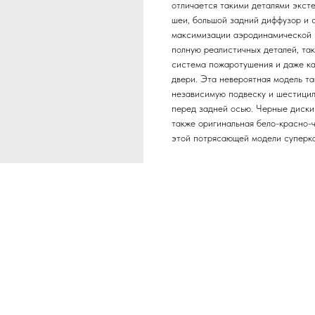
отличается такими деталями эксте
шеи, большой задний диффузор и 
максимизации аэродинамической э
полную реалистичных деталей, так
система пожаротушения и даже ка
двери. Эта невероятная модель т
независимую подвеску и шестици
перед задней осью. Черные диски
также оригинальная бело-красно-
этой потрясающей модели супер