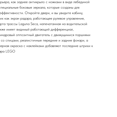
рьера, как заднее антикрыло с ножками в виде лебединой
специальные боковые зеркала, которые созданы для
ффективности. Откройте двери, и вы увидите кабину,
их как экран радара, работающее рулевое управление,
рта трассы Laguna Seca, напечатанная на водительской
акже имеет видимый работающий дифференциал,
линдровый оппозитный двигатель с движущимися поршнями
 со спицами, реалистичные передние и задние фонари, а
черная окраска с наклейками добавляют последние штрихи к
кара LEGO