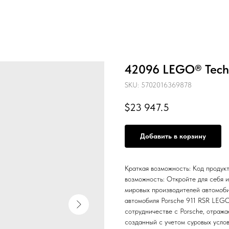
42096 LEGO® Techn
SKU:
5702016369878
$
23 947.5
Добавить в корзину
Краткая возможность: Код продук
возможность: Откройте для себя 
мировых производителей автомоб
автомобиля Porsche 911 RSR LEGO
сотрудничестве с Porsche, отража
созданный с учетом суровых усло