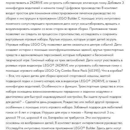
поучаствовать в 2KDRIVE или устроить собственную эпическую гонку. Добавьте 3
минифигурок водителей и начните гонку! Цифровое производство В комплект
входит простое для понимания иллюстрированное печатное руководство по
сборке и инструкции в приложении LEGO Builder. С помощью этого интуитивно
понятного сопутствующего приложения дети могут масштабировать, вращать и
визуализировать модели со всех сторон во время сборки. Приложение также
позволяет им следить за процессом строительства, исследовать и сохранять
виртуальные игровые наборы. Крутые игрушки, которые усадят детей за руль
Игровые наборы LEGO City позволяют детям оказаться в центре событий. Дети
создают истории с помощью многофункциональных зданий, крутых транспортных
средств и вдохновляющих персонажей, которые побуждают к бесконечной
творческой игре. Гоночный набор из трех автомобилей. Дети могут участвовать в
ролевых играх видеоигры LEGO® 2KDRIVE или устраивать собственные гонки с
помощью игрового набора LEGO City Combo Race Pack (60395); Что в коробке?
– Все, что нужно детям для сборки красной спортивной машины, желтой
подводной лодки и синего катера, как в видеоигре LEGO® 2KDRIVE, а также 3
минифигурки водителей; Особенности и функции. Транспортные средства в этом
наборе оснащены взаимозаменяемыми передними и задними модулями и
двигателями для быстрой индивидуальной настройки; Вы ищете лучший подарок
для детей? – Сделайте день рождения, Рождество или любой другой праздник
особенным с помощью этого игрового набора. Забавный подарок для любителей
гонок от 6 лет и старше; Игрушки для игры и показа – Катер высотой 3 см,
длиной 19 см, шириной 4 см; Батарейки не требуются. Эти инструменты
основаны на воображении детей; В комплект входит интерактивное руководство.
Исследуйте интуитивно понятное приложение LEGO® Builder. Здесь дети могут