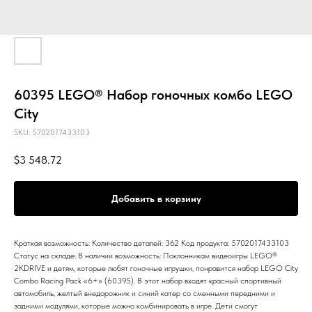
60395 LEGO® Набор гоночных комбо LEGO
City
SKU:
5702017433103
$
3 548.72
Добавить в корзину
Краткая возможность: Количество деталей: 362 Код продукта: 5702017433103
Статус на складе: В наличии возможность: Поклонникам видеоигры LEGO®
2KDRIVE и детям, которые любят гоночные игрушки, понравится набор LEGO City
Combo Racing Pack «6+» (60395). В этот набор входят красный спортивный
автомобиль, желтый внедорожник и синий катер со сменными передними и
задними модулями, которые можно комбинировать в игре. Дети смогут