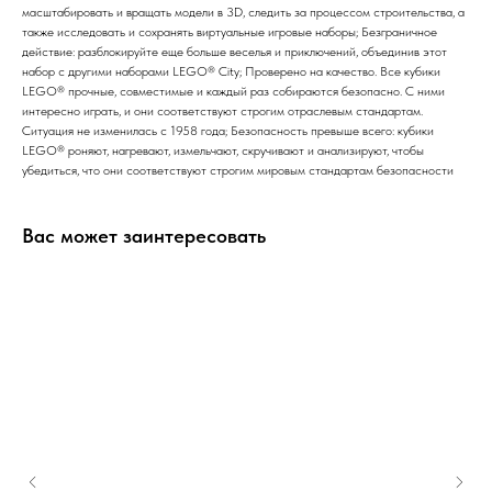
масштабировать и вращать модели в 3D, следить за процессом строительства, а
также исследовать и сохранять виртуальные игровые наборы; Безграничное
действие: разблокируйте еще больше веселья и приключений, объединив этот
набор с другими наборами LEGO® City; Проверено на качество. Все кубики
LEGO® прочные, совместимые и каждый раз собираются безопасно. С ними
интересно играть, и они соответствуют строгим отраслевым стандартам.
Ситуация не изменилась с 1958 года; Безопасность превыше всего: кубики
LEGO® роняют, нагревают, измельчают, скручивают и анализируют, чтобы
убедиться, что они соответствуют строгим мировым стандартам безопасности
Вас может заинтересовать