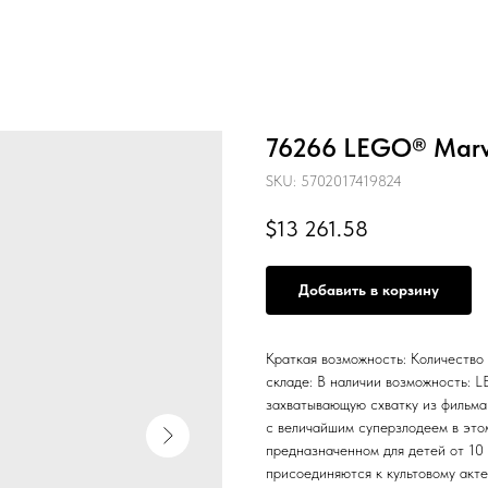
76266 LEGO® Marv
SKU:
5702017419824
$
13 261.58
Добавить в корзину
Краткая возможность: Количество
складе: В наличии возможность: L
захватывающую схватку из фильма
с величайшим суперзлодеем в это
предназначенном для детей от 10
присоединяются к культовому акт