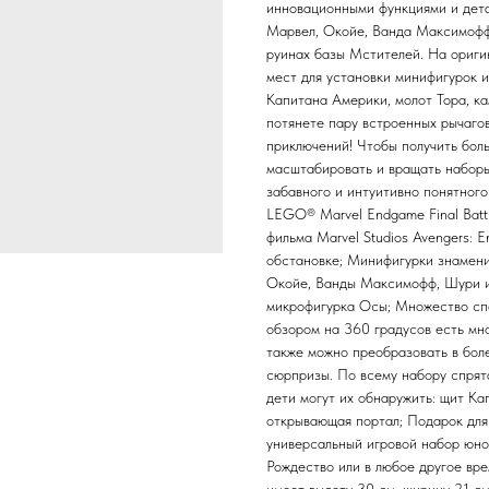
инновационными функциями и дета
Марвел, Окойе, Ванда Максимофф,
руинах базы Мстителей. На ориги
мест для установки минифигурок 
Капитана Америки, молот Тора, к
потянете пару встроенных рычаго
приключений! Чтобы получить боль
масштабировать и вращать наборы
забавного и интуитивно понятног
LEGO® Marvel Endgame Final Batt
фильма Marvel Studios Avengers:
обстановке; Минифигурки знамени
Окойе, Ванды Максимофф, Шури и 
микрофигурка Осы; Множество спо
обзором на 360 градусов есть мн
также можно преобразовать в бол
сюрпризы. По всему набору спрят
дети могут их обнаружить: щит Ка
открывающая портал; Подарок для
универсальный игровой набор юном
Рождество или в любое другое вр