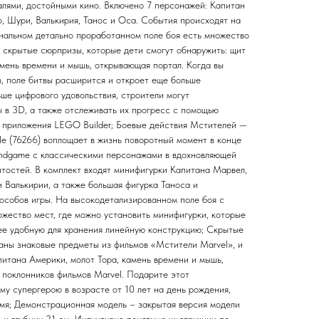
лями, достойными кино. Включено 7 персонажей: Капитан
 Шури, Валькирия, Танос и Оса. События происходят на
нальном детально проработанном поле боя есть множество
и скрытые сюрпризы, которые дети смогут обнаружить: щит
амень времени и мышь, открывающая портал. Когда вы
в, поле битвы расширится и откроет еще больше
ше цифрового удовольствия, строители могут
 в 3D, а также отслеживать их прогресс с помощью
о приложения LEGO Builder; Боевые действия Мстителей —
le (76266) воплощает в жизнь поворотный момент в конце
 Endgame с классическими персонажами в вдохновляющей
тостей. В комплект входят минифигурки Капитана Марвел,
Валькирии, а также большая фигурка Таноса и
собов игры. На высокодетализированном поле боя с
ожество мест, где можно установить минифигурки, которые
ее удобную для хранения линейную конструкцию; Скрытые
аны знаковые предметы из фильмов «Мстители Marvel», и
питана Америки, молот Тора, камень времени и мышь,
 поклонников фильмов Marvel. Подарите этот
у супергерою в возрасте от 10 лет на день рождения,
емя; Демонстрационная модель – закрытая версия модели