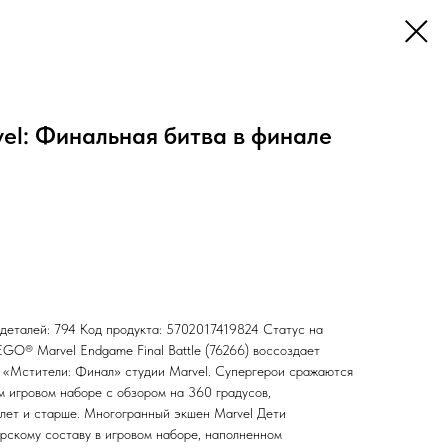
el: Финальная битва в финале
 деталей: 794 Код продукта: 5702017419824 Статус на
EGO® Marvel Endgame Final Battle (76266) воссоздает
 «Мстители: Финал» студии Marvel. Супергерои сражаются
м игровом наборе с обзором на 360 градусов,
 лет и старше. Многогранный экшен Marvel Дети
ерскому составу в игровом наборе, наполненном