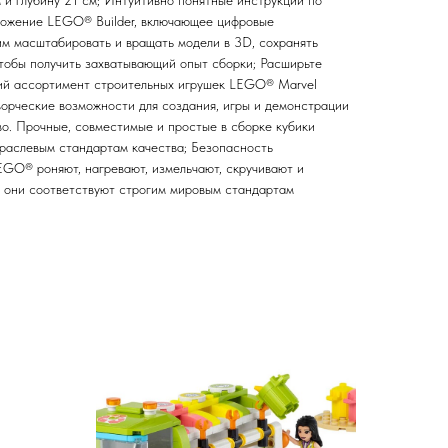
 и глубину 21 см; Интуитивно понятные инструкции по
иложение LEGO® Builder, включающее цифровые
им масштабировать и вращать модели в 3D, сохранять
чтобы получить захватывающий опыт сборки; Расширьте
ий ассортимент строительных игрушек LEGO® Marvel
ворческие возможности для создания, игры и демонстрации
во. Прочные, совместимые и простые в сборке кубики
раслевым стандартам качества; Безопасность
EGO® роняют, нагревают, измельчают, скручивают и
то они соответствуют строгим мировым стандартам