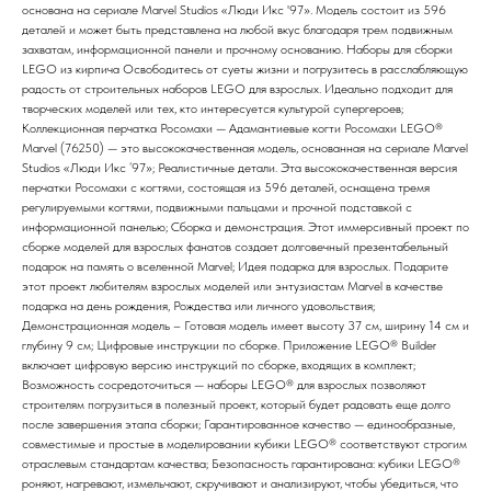
основана на сериале Marvel Studios «Люди Икс '97». Модель состоит из 596
деталей и может быть представлена на любой вкус благодаря трем подвижным
захватам, информационной панели и прочному основанию. Наборы для сборки
LEGO из кирпича Освободитесь от суеты жизни и погрузитесь в расслабляющую
радость от строительных наборов LEGO для взрослых. Идеально подходит для
творческих моделей или тех, кто интересуется культурой супергероев;
Коллекционная перчатка Росомахи — Адамантиевые когти Росомахи LEGO®
Marvel (76250) — это высококачественная модель, основанная на сериале Marvel
Studios «Люди Икс ’97»; Реалистичные детали. Эта высококачественная версия
перчатки Росомахи с когтями, состоящая из 596 деталей, оснащена тремя
регулируемыми когтями, подвижными пальцами и прочной подставкой с
информационной панелью; Сборка и демонстрация. Этот иммерсивный проект по
сборке моделей для взрослых фанатов создает долговечный презентабельный
подарок на память о вселенной Marvel; Идея подарка для взрослых. Подарите
этот проект любителям взрослых моделей или энтузиастам Marvel в качестве
подарка на день рождения, Рождества или личного удовольствия;
Демонстрационная модель – Готовая модель имеет высоту 37 см, ширину 14 см и
глубину 9 см; Цифровые инструкции по сборке. Приложение LEGO® Builder
включает цифровую версию инструкций по сборке, входящих в комплект;
Возможность сосредоточиться — наборы LEGO® для взрослых позволяют
строителям погрузиться в полезный проект, который будет радовать еще долго
после завершения этапа сборки; Гарантированное качество — единообразные,
совместимые и простые в моделировании кубики LEGO® соответствуют строгим
отраслевым стандартам качества; Безопасность гарантирована: кубики LEGO®
роняют, нагревают, измельчают, скручивают и анализируют, чтобы убедиться, что