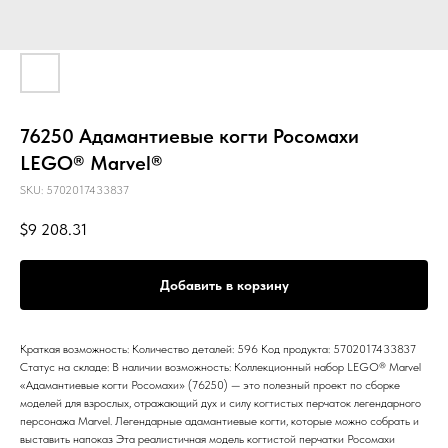
76250 Адамантиевые когти Росомахи
LEGO® Marvel®
SKU:
5702017433837
$
9 208.31
Добавить в корзину
Краткая возможность: Количество деталей: 596 Код продукта: 5702017433837
Статус на складе: В наличии возможность: Коллекционный набор LEGO® Marvel
«Адамантиевые когти Росомахи» (76250) — это полезный проект по сборке
моделей для взрослых, отражающий дух и силу когтистых перчаток легендарного
персонажа Marvel. Легендарные адамантиевые когти, которые можно собрать и
выставить напоказ Эта реалистичная модель когтистой перчатки Росомахи