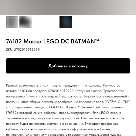
76182 Маска LEGO DC BATMAN™
SKU:
5702016912999
Добавить в корзину
Краткая возможность: Лимит покупки продукта – 1 на человека. Количество
деталей: 410 Код продукта: 5702016912999 Статус на складе: Производство
прекращено (снято с производства) возможность: Погрузитесь в увлекательный и
полезный опыт сборки, пока ваше воображение переносит вас в ГОТЭМ-СИТИ™
с помощью впечатляющего LEGO® DC Batman™: Знаменитый шлем Бэтмена
(76182), который можно собрать и продемонстрировать. Это LEGO-версия
знаменитой маски, которую носили герои. Caped Hero выставлен напоказ. Он
повсюду будет привлекать внимание и восхищение. Благодаря прозрачным
кубикам, изображающим лицо, и стильной информационной табличке,
прикрепленной к прочному основанию, эта эффектная модель дарит чувство