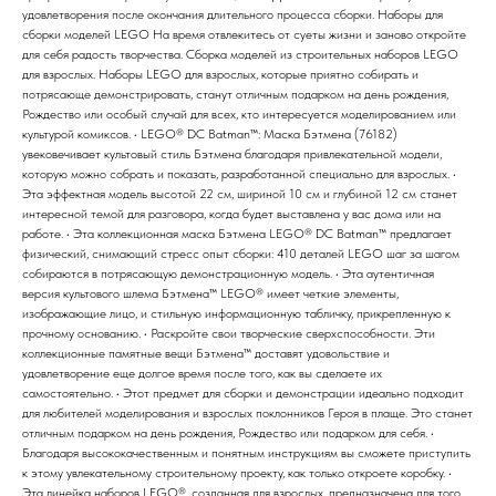
удовлетворения после окончания длительного процесса сборки. Наборы для
сборки моделей LEGO На время отвлекитесь от суеты жизни и заново откройте
для себя радость творчества. Сборка моделей из строительных наборов LEGO
для взрослых. Наборы LEGO для взрослых, которые приятно собирать и
потрясающе демонстрировать, станут отличным подарком на день рождения,
Рождество или особый случай для всех, кто интересуется моделированием или
культурой комиксов. • LEGO® DC Batman™: Маска Бэтмена (76182)
увековечивает культовый стиль Бэтмена благодаря привлекательной модели,
которую можно собрать и показать, разработанной специально для взрослых. •
Эта эффектная модель высотой 22 см, шириной 10 см и глубиной 12 см станет
интересной темой для разговора, когда будет выставлена у вас дома или на
работе. • Эта коллекционная маска Бэтмена LEGO® DC Batman™ предлагает
физический, снимающий стресс опыт сборки: 410 деталей LEGO шаг за шагом
собираются в потрясающую демонстрационную модель. • Эта аутентичная
версия культового шлема Бэтмена™ LEGO® имеет четкие элементы,
изображающие лицо, и стильную информационную табличку, прикрепленную к
прочному основанию. • Раскройте свои творческие сверхспособности. Эти
коллекционные памятные вещи Бэтмена™ доставят удовольствие и
удовлетворение еще долгое время после того, как вы сделаете их
самостоятельно. • Этот предмет для сборки и демонстрации идеально подходит
для любителей моделирования и взрослых поклонников Героя в плаще. Это станет
отличным подарком на день рождения, Рождество или подарком для себя. •
Благодаря высококачественным и понятным инструкциям вы сможете приступить
к этому увлекательному строительному проекту, как только откроете коробку. •
Эта линейка наборов LEGO®, созданная для взрослых, предназначена для того,