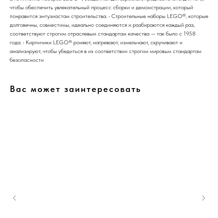
чтобы обеспечить увлекательный процесс сборки и демонстрации, который
понравится энтузиастам строительства. • Строительные наборы LEGO®, которые
долговечны, совместимы, идеально соединяются и разбираются каждый раз,
соответствуют строгим отраслевым стандартам качества — так было с 1958
года. • Кирпичики LEGO® роняют, нагревают, измельчают, скручивают и
анализируют, чтобы убедиться в их соответствии строгим мировым стандартам
безопасности
Вас может заинтересовать