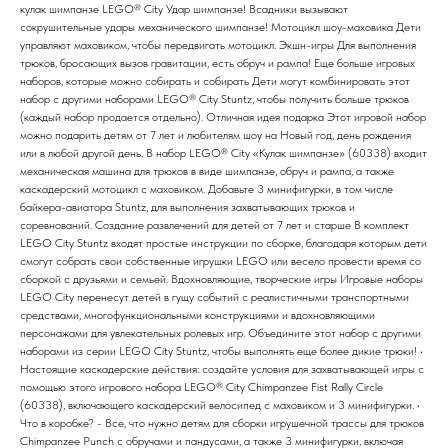
кулак шимпанзе LEGO® City Удар шимпанзе! Всадники вызывают
сокрушительные удары механического шимпанзе! Мотоцикл шоу-маховика Дети
управляют маховиком, чтобы передвигать мотоцикл. Экшн-игры Для выполнения
трюков, бросающих вызов гравитации, есть обруч и рампа! Еще больше игровых
наборов, которые можно собирать и собирать Дети могут комбинировать этот
набор с другими наборами LEGO® City Stuntz, чтобы получить больше трюков
(каждый набор продается отдельно). Отличная идея подарка Этот игровой набор
можно подарить детям от 7 лет и любителям шоу на Новый год, день рождения
или в любой другой день. В набор LEGO® City «Кулак шимпанзе» (60338) входит
механическая машина для трюков в виде шимпанзе, обруч и рампа, а также
каскадерский мотоцикл с маховиком. Добавьте 3 минифигурки, в том числе
байкера-авиатора Stuntz, для выполнения захватывающих трюков и
соревнований. Создание развлечений для детей от 7 лет и старше В комплект
LEGO City Stuntz входят простые инструкции по сборке, благодаря которым дети
смогут собрать свои собственные игрушки LEGO или весело провести время со
сборкой с друзьями и семьей. Вдохновляющие, творческие игры Игровые наборы
LEGO City перенесут детей в гущу событий с реалистичными транспортными
средствами, многофункциональными конструкциями и вдохновляющими
персонажами для увлекательных ролевых игр. Объедините этот набор с другими
наборами из серии LEGO City Stuntz, чтобы выполнять еще более дикие трюки! •
Настоящие каскадерские действия: создайте условия для захватывающей игры с
помощью этого игрового набора LEGO® City Chimpanzee Fist Rally Circle
(60338), включающего каскадерский велосипед с маховиком и 3 минифигурки. •
Что в коробке? - Все, что нужно детям для сборки игрушечной трассы для трюков
Chimpanzee Punch с обручами и пандусами, а также 3 минифигурки, включая