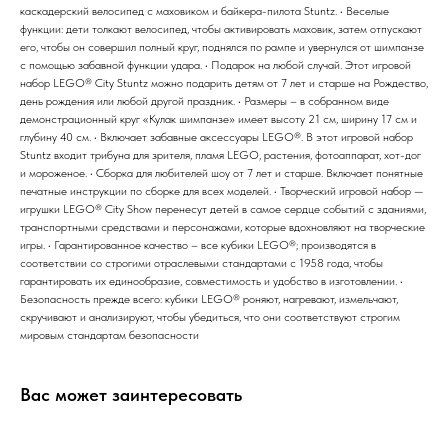
каскадерский велосипед с маховиком и байкера-пилота Stuntz. • Веселые
функции: дети толкают велосипед, чтобы активировать маховик, затем отпускают
его, чтобы он совершил полный круг, поднялся по рампе и увернулся от шимпанзе
с помощью забавной функции удара. • Подарок на любой случай. Этот игровой
набор LEGO® City Stuntz можно подарить детям от 7 лет и старше на Рождество,
день рождения или любой другой праздник. • Размеры – в собранном виде
демонстрационный круг «Кулак шимпанзе» имеет высоту 21 см, ширину 17 см и
глубину 40 см. • Включает забавные аксессуары LEGO®. В этот игровой набор
Stuntz входит трибуна для зрителя, пламя LEGO, растения, фотоаппарат, хот-дог
и мороженое. • Сборка для любителей шоу от 7 лет и старше. Включает понятные
печатные инструкции по сборке для всех моделей. • Творческий игровой набор —
игрушки LEGO® City Show перенесут детей в самое сердце событий с зданиями,
транспортными средствами и персонажами, которые вдохновляют на творческие
игры. • Гарантированное качество – все кубики LEGO®; производятся в
соответствии со строгими отраслевыми стандартами с 1958 года, чтобы
гарантировать их единообразие, совместимость и удобство в изготовлении. •
Безопасность прежде всего: кубики LEGO® роняют, нагревают, измельчают,
скручивают и анализируют, чтобы убедиться, что они соответствуют строгим
мировым стандартам безопасности
Вас может заинтересовать