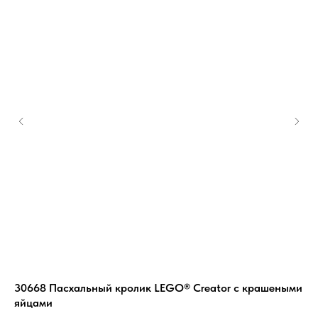
30668 Пасхальный кролик LEGO® Creator с крашеными
76
яйцами
гр