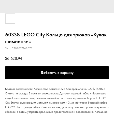
60338 LEGO City Кольцо для трюков «Кулак
шимпанзе»
SKU:
5702017162072
$
6 628.94
Добавить в корзину
Краткая возможность: Количество деталей: 226 Код продукта: 5702017162072
Статус на складе: В наличии возможность: Детский игровой набор «Настоящее
шоу» Подготовьте почву для динамичной игры с этим игровым набором LEGO®
City Stuntz, включающим мотоцикл с маховиком и 3 минифигурки. Игровой набор
LEGO® Stuntz для детей от 7 лет и старше Дети могут весело провести время со
сборкой, а затем устроить зрелищные представления и соревнования. Кольцо на