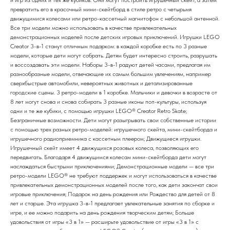
превратить его в красочный мини-скейтборд в стиле ретро с четырьмя
движущимися колесами или ретро-кассетный магнитофон с небольшой антенной.
Все три модели можно использовать в качестве привлекательных
демонстрационных моделей после детских игровых приключений. Игрушки LEGO
Creator 3-в-1 станут отличным подарком: в каждой коробке есть по 3 разные
модели, которые дети могут собрать. Детям будет интересно строить, разрушать
и воссоздавать эти модели. Наборы 3-в-1 радуют детей часами, предлагая им
разнообразные модели, отвечающие их самым большим увлечениям, например
сверхбыстрые автомобили, невероятных животных и детализированные
городские сцены. 3 ретро-модели в 1 коробке. Мальчики и девочки в возрасте от
8 лет могут снова и снова собирать 3 разные иконы поп-культуры, используя
одни и те же кубики, с помощью игрушки LEGO® Creator Retro Skate;
Безграничные возможности. Дети могут разыгрывать свои собственные истории
с помощью трех разных ретро-моделей: игрушечного скейта, мини-скейтборда и
игрушечного радиоприемника с кассетным плеером; Движущиеся игрушки.
Игрушечный скейт имеет 4 движущихся розовых колеса, позволяющих его
передвигать. Благодаря 4 движущимся колесам мини-скейтборда дети могут
наслаждаться быстрыми приключениями; Демонстрационные модели — все три
ретро-модели LEGO® не требуют поддержек и могут использоваться в качестве
привлекательных демонстрационных моделей после того, как дети закончат свои
игровые приключения; Подарок на день рождения или Рождество для детей от 8
лет и старше. Эта игрушка 3-в-1 предлагает увлекательные занятия по сборке и
игре, и ее можно подарить на день рождения творческим детям; Больше
удовольствия от игры «3 в 1» — расширьте удовольствие от игры «3 в 1» с