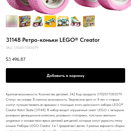
31148 Ретро-коньки LEGO® Creator
SKU:
5702017585079
$
3 496.87
Добавить в корзину
Краткая возможность: Количество деталей: 342 Код продукта: 5702017585079
Статус на складе: В наличии возможность: Творческие дети от 8 лет и старше
смогут путешествовать во времени с помощью этого красочного набора LEGO®
Creator Retro Skate (31148). В набор входит игрушечный скейт LEGO с четырьмя
розовыми движущимися колесами, розовыми стопорами, толстыми желтыми
шнурками и множеством ярких деталей для детей, которые могут украсить пятку
конька. Наборы LEGO Creator 3 в 1 предлагают детям 3 разных варианта сборки
и игр из одних и тех же кубиков. Они могут построить игрушечный скейт, а затем