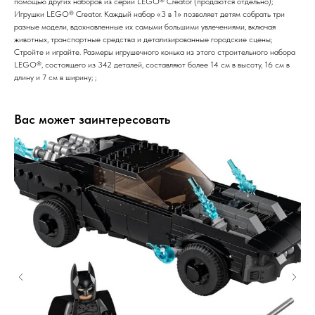
помощью других наборов из серии LEGO® Creator (продаются отдельно);
Игрушки LEGO® Creator. Каждый набор «3 в 1» позволяет детям собрать три
разные модели, вдохновленные их самыми большими увлечениями, включая
животных, транспортные средства и детализированные городские сцены;
Стройте и играйте. Размеры игрушечного конька из этого строительного набора
LEGO®, состоящего из 342 деталей, составляют более 14 см в высоту, 16 см в
длину и 7 см в ширину; ;
Вас может заинтересовать