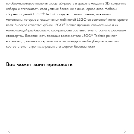
по сборке, которое позволит масштабировать и вращать модели в 3D, сохранять
наборы и отслеживать свои успехи; Введение в инженерное дело. Наборы
сборных моделей LEGO® Technic содержат реалистичные движения и
механизмы, которые знакомят юных любителей LEGO со вселенной инженерного
дела; Высокое качество: кубики LEGO®Technic прочные, совместимые и их
можно каждый раз безопасно собирать, они соответствуют строгим отраслевым
стандартам; Безопасность превыше всего: детали LEGO® Technic роняют,
нагревают, сдавливают, скручивают и анализируют, чтобы убедиться, что они
соответствуют строгим мировым стандартам безопасности
Вас может заинтересовать