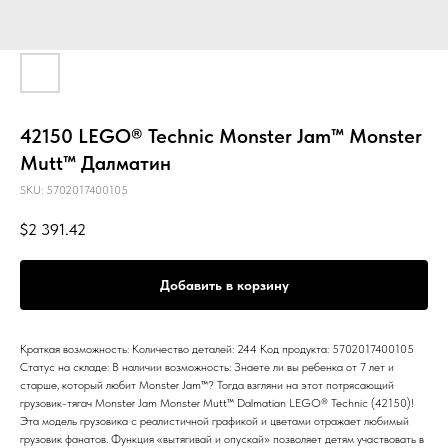
42150 LEGO® Technic Monster Jam™ Monster
Mutt™ Далматин
SKU:
5702017400105
$
2 391.42
Добавить в корзину
Краткая возможность: Количество деталей: 244 Код продукта: 5702017400105
Статус на складе: В наличии возможность: Знаете ли вы ребенка от 7 лет и
старше, который любит Monster Jam™? Тогда взгляни на этот потрясающий
грузовик-тягач Monster Jam Monster Mutt™ Dalmatian LEGO® Technic (42150)!
Эта модель грузовика с реалистичной графикой и цветами отражает любимый
грузовик фанатов. Функция «вытягивай и опускай» позволяет детям участвовать в