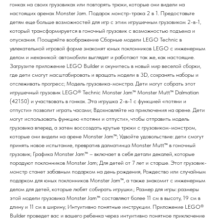
гонках на своих грузовиках или повторять трюки, которые они видели на
настоящих аренах Monster Jam. Подарок монстр-трака 2 в 1. Предоставьте
детям еще больше возможностей для игр с этим игрушечным грузовиком 2-в-1,
который трансформируется в гоночный грузовик с возможностью подъема и
опускания. Поощряйте воображение Сборные модели LEGO Technic в
увлекательной игровой форме знакомят юных поклонников LEGO с инженерным
делом и механикой: автомобили выглядят и работают так же, как настоящие.
Загрузите приложение LEGO Builder и окунитесь в новый мир веселой сборки,
где дети смогут масштабировать и вращать модели в 3D, сохранять наборы и
отслеживать прогресс; Модель грузовика-монстра. Дети могут собрать этот
игрушечный грузовик LEGO® Technic Monster Jam™ Monster Mutt™ Dalmatian
(42150) и участвовать в гонках. Эта игрушка 2-в-1 с функцией «потяни и
отпусти» позволит играть часами; Вдохновляйте на приключения на арене. Дети
могут использовать функцию «потяни и отпусти», чтобы отправить модель
грузовика вперед, а затем воссоздать крутые трюки с грузовиком-монстром,
которые они видели на арене Monster Jam™; Удвойте удовольствие: дети смогут
принять новое испытание, превратив далматинца Monster Mutt™ в гоночный
грузовик; Графика Monster Jam™ – включает в себя детали декалей, которые
порадуют поклонников Monster Jam; Для детей от 7 лет и старше. Этот грузовик-
монстр станет забавным подарком на день рождения, Рождество или случайным
подарком для юных поклонников Monster Jam™, а также знакомит с инженерным
делом для детей, которые любят собирать игрушки.; Размер для игры: размеры
этой модели грузовика Monster Jam™ составляют более 11 см в высоту, 19 см в
длину и 11 см в ширину; Интуитивно понятные инструкции. Приложение LEGO®
Builder проведет вас и вашего ребенка через интуитивно понятное приключение