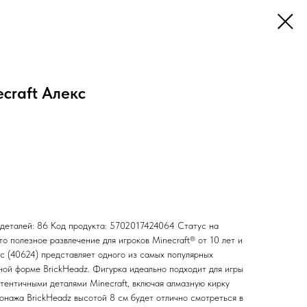
craft Алекс
 деталей: 86 Код продукта: 5702017424064 Статус на
то полезное развлечение для игроков Minecraft® от 10 лет и
 (40624) представляет одного из самых популярных
ной форме BrickHeadz. Фигурка идеально подходит для игры
тентичными деталями Minecraft, включая алмазную кирку
сонажа BrickHeadz высотой 8 см будет отлично смотреться в