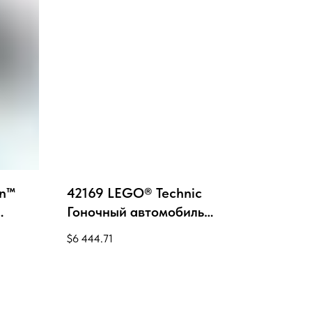
an™
42169 LEGO® Technic
Гоночный автомобиль
McLaren Формулы E NEOM
$
6 444.71