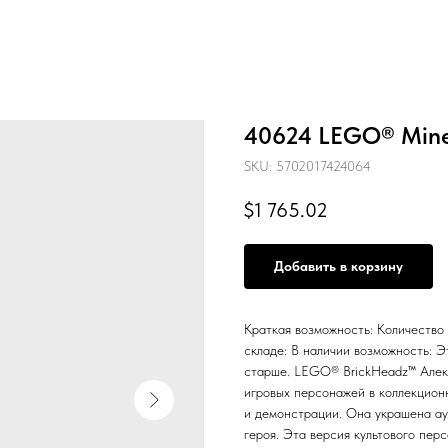
40624 LEGO® Mine
SKU:
5702017424064
$
1 765.02
Добавить в корзину
Краткая возможность: Количество
складе: В наличии возможность: Э
старше. LEGO® BrickHeadz™ Алекс
игровых персонажей в коллекцион
и демонстрации. Она украшена ау
героя. Эта версия культового пер