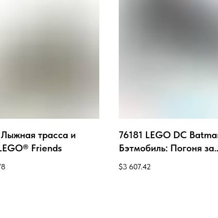
 Лыжная трасса и
76181 LEGO DC Batm
LEGO® Friends
Бэтмобиль: Погоня за
пингвином™
78
$
3 607.42