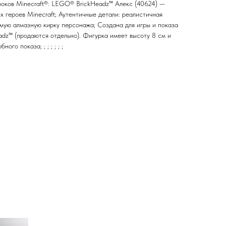
гроков Minecraft®: LEGO® BrickHeadz™ Алекс (40624) —
х героев Minecraft; Аутентичные детали: реалистичная
омую алмазную кирку персонажа; Создана для игры и показа
adz™ (продаются отдельно). Фигурка имеет высоту 8 см и
ого показа; ; ; ; ; ; ;