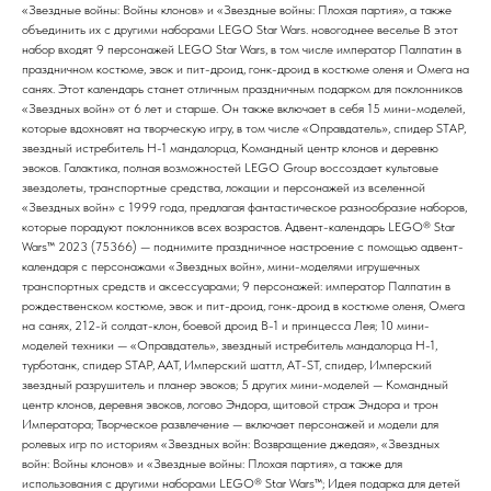
«Звездные войны: Войны клонов» и «Звездные войны: Плохая партия», а также
объединить их с другими наборами LEGO Star Wars. новогоднее веселье В этот
набор входят 9 персонажей LEGO Star Wars, в том числе император Палпатин в
праздничном костюме, эвок и пит-дроид, гонк-дроид в костюме оленя и Омега на
санях. Этот календарь станет отличным праздничным подарком для поклонников
«Звездных войн» от 6 лет и старше. Он также включает в себя 15 мини-моделей,
которые вдохновят на творческую игру, в том числе «Оправдатель», спидер STAP,
звездный истребитель Н-1 мандалорца, Командный центр клонов и деревню
эвоков. Галактика, полная возможностей LEGO Group воссоздает культовые
звездолеты, транспортные средства, локации и персонажей из вселенной
«Звездных войн» с 1999 года, предлагая фантастическое разнообразие наборов,
которые порадуют поклонников всех возрастов. Адвент-календарь LEGO® Star
Wars™ 2023 (75366) — поднимите праздничное настроение с помощью адвент-
календаря с персонажами «Звездных войн», мини-моделями игрушечных
транспортных средств и аксессуарами; 9 персонажей: император Палпатин в
рождественском костюме, эвок и пит-дроид, гонк-дроид в костюме оленя, Омега
на санях, 212-й солдат-клон, боевой дроид B-1 и принцесса Лея; 10 мини-
моделей техники — «Оправдатель», звездный истребитель мандалорца Н-1,
турботанк, спидер STAP, AAT, Имперский шаттл, AT-ST, спидер, Имперский
звездный разрушитель и планер эвоков; 5 других мини-моделей — Командный
центр клонов, деревня эвоков, логово Эндора, щитовой страж Эндора и трон
Императора; Творческое развлечение — включает персонажей и модели для
ролевых игр по историям «Звездных войн: Возвращение джедая», «Звездных
войн: Войны клонов» и «Звездные войны: Плохая партия», а также для
использования с другими наборами LEGO® Star Wars™; Идея подарка для детей