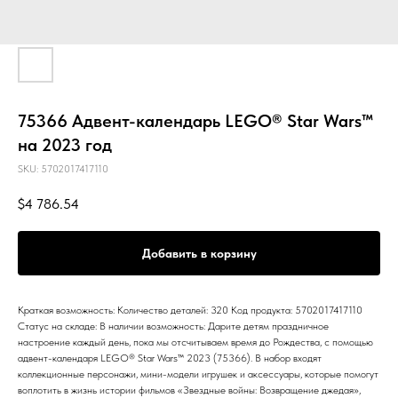
75366 Адвент-календарь LEGO® Star Wars™
на 2023 год
SKU:
5702017417110
$
4 786.54
Добавить в корзину
Краткая возможность: Количество деталей: 320 Код продукта: 5702017417110
Статус на складе: В наличии возможность: Дарите детям праздничное
настроение каждый день, пока мы отсчитываем время до Рождества, с помощью
адвент-календаря LEGO® Star Wars™ 2023 (75366). В набор входят
коллекционные персонажи, мини-модели игрушек и аксессуары, которые помогут
воплотить в жизнь истории фильмов «Звездные войны: Возвращение джедая»,