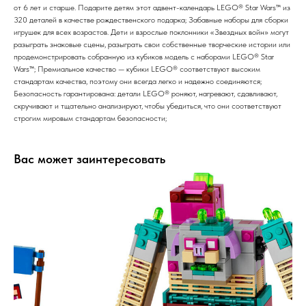
от 6 лет и старше. Подарите детям этот адвент-календарь LEGO® Star Wars™ из
320 деталей в качестве рождественского подарка; Забавные наборы для сборки
игрушек для всех возрастов. Дети и взрослые поклонники «Звездных войн» могут
разыграть знаковые сцены, разыграть свои собственные творческие истории или
продемонстрировать собранную из кубиков модель с наборами LEGO® Star
Wars™; Премиальное качество — кубики LEGO® соответствуют высоким
стандартам качества, поэтому они всегда легко и надежно соединяются;
Безопасность гарантирована: детали LEGO® роняют, нагревают, сдавливают,
скручивают и тщательно анализируют, чтобы убедиться, что они соответствуют
строгим мировым стандартам безопасности;
Вас может заинтересовать