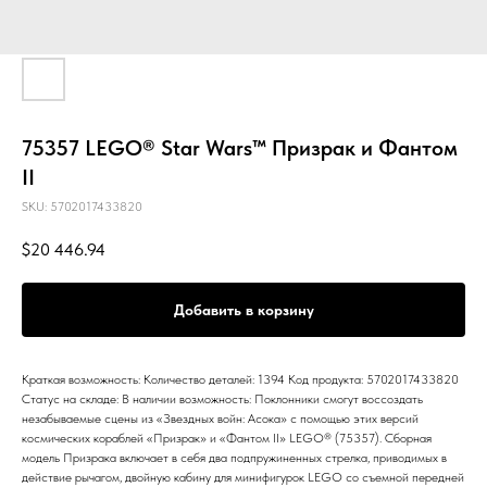
75357 LEGO® Star Wars™ Призрак и Фантом
II
SKU:
5702017433820
$
20 446.94
Добавить в корзину
Краткая возможность: Количество деталей: 1394 Код продукта: 5702017433820
Статус на складе: В наличии возможность: Поклонники смогут воссоздать
незабываемые сцены из «Звездных войн: Асока» с помощью этих версий
космических кораблей «Призрак» и «Фантом II» LEGO® (75357). Сборная
модель Призрака включает в себя два подпружиненных стрелка, приводимых в
действие рычагом, двойную кабину для минифигурок LEGO со съемной передней