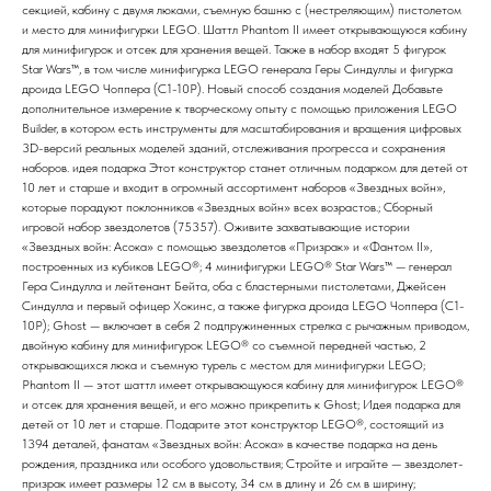
секцией, кабину с двумя люками, съемную башню с (нестреляющим) пистолетом
и место для минифигурки LEGO. Шаттл Phantom II имеет открывающуюся кабину
для минифигурок и отсек для хранения вещей. Также в набор входят 5 фигурок
Star Wars™, в том числе минифигурка LEGO генерала Геры Синдуллы и фигурка
дроида LEGO Чоппера (C1-10P). Новый способ создания моделей Добавьте
дополнительное измерение к творческому опыту с помощью приложения LEGO
Builder, в котором есть инструменты для масштабирования и вращения цифровых
3D-версий реальных моделей зданий, отслеживания прогресса и сохранения
наборов. идея подарка Этот конструктор станет отличным подарком для детей от
10 лет и старше и входит в огромный ассортимент наборов «Звездных войн»,
которые порадуют поклонников «Звездных войн» всех возрастов.; Сборный
игровой набор звездолетов (75357). Оживите захватывающие истории
«Звездных войн: Асока» с помощью звездолетов «Призрак» и «Фантом II»,
построенных из кубиков LEGO®; 4 минифигурки LEGO® Star Wars™ — генерал
Гера Синдулла и лейтенант Бейта, оба с бластерными пистолетами, Джейсен
Синдулла и первый офицер Хокинс, а также фигурка дроида LEGO Чоппера (C1-
10P); Ghost — включает в себя 2 подпружиненных стрелка с рычажным приводом,
двойную кабину для минифигурок LEGO® со съемной передней частью, 2
открывающихся люка и съемную турель с местом для минифигурки LEGO;
Phantom II — этот шаттл имеет открывающуюся кабину для минифигурок LEGO®
и отсек для хранения вещей, и его можно прикрепить к Ghost; Идея подарка для
детей от 10 лет и старше. Подарите этот конструктор LEGO®, состоящий из
1394 деталей, фанатам «Звездных войн: Асока» в качестве подарка на день
рождения, праздника или особого удовольствия; Стройте и играйте — звездолет-
призрак имеет размеры 12 см в высоту, 34 см в длину и 26 см в ширину;