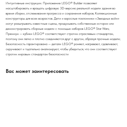
Интуитивные инструкции. Приложение LEGO® Builder позволяет
масштабировать и вращать цифровую 3D-версию реальной модели здания во
время сборки, отслеживания прогресса и сохранения наборов; Коллекционные
конструкторы для всех возрастов. Дети и взрослые поклонники «Звездных войн»
могут разыгрывать известные сцены, придумывать собственные истории или
демонстрировать сборные модели с помощью наборов LEGO® Star Wars;
Премиум — кубики LEGO® соответствуют строгим отраслевым стандартам,
поэтому они легко и плотно соединяются друг с другом, образуя прочные модели;
Безопасность гарантирована — детали LEGO® роняют, нагревают, сдавливают,
скручивают и тщательно анализируют, чтобы убедиться, что они соответствуют
строгим мировым стандартам безопасности
Вас может заинтересовать