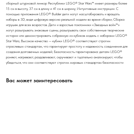
сборный штурмовой линкор Республики LEGO® Star Wars™ имеет размеры более
15 см в высоту, 37 см в длину и 41 см в ширину; Интуитивные инструкции. С
помощью приложения LEGO® Builder дети могут масштабировать и вращать
наборы в 3D, видя цифровую версию реальной модели во время сборки; Сборка
игрушек для всех возрастов. Дети и взрослые поклонники «Звездных войн™»
могут разыгрывать знаковые сцены, разыгрывать свои собственные творческие
истории или демонстрировать собранную из кубиков модель с наборами LEGO®
Star Wars; Высокое качество — кубики LEGO® соответствуют строгим
отраслевым стандартам, что гарантирует простоту и надежность соединения для
создания долговечных моделей; Безопасность гарантирована: детали LEGO®
роняют, нагревают, раздавливают, скручивают и тщательно анализируют, чтобы
убедиться, что они соответствуют строгим мировым стандартам безопасности
Вас может заинтересовать