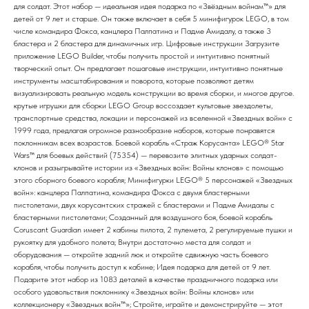
для солдат. Этот набор — идеальная идея подарка по «Звёздным войнам™» для
детей от 9 лет и старше. Он также включает в себя 5 минифигурок LEGO, в том
числе командира Фокса, канцлера Палпатина и Падме Амидалу, а также 3
бластера и 2 бластера для динамичных игр. Цифровые инструкции Загрузите
приложение LEGO Builder, чтобы получить простой и интуитивно понятный
творческий опыт. Он предлагает пошаговые инструкции, интуитивно понятные
инструменты масштабирования и поворота, которые позволяют детям
визуализировать реальную модель конструкции во время сборки, и многое другое.
крутые игрушки для сборки LEGO Group воссоздает культовые звездолеты,
транспортные средства, локации и персонажей из вселенной «Звездных войн» с
1999 года, предлагая огромное разнообразие наборов, которые понравятся
поклонникам всех возрастов. Боевой корабль «Страж Корусанта» LEGO® Star
Wars™ для боевых действий (75354) — перевозите элитных ударных солдат-
клонов и разыгрывайте истории из «Звездных войн: Войны клонов» с помощью
этого сборного боевого корабля; Минифигурки LEGO® 5 персонажей «Звездных
войн»: канцлера Палпатина, командира Фокса с двумя бластерными
пистолетами, двух корусантских стражей с бластерами и Падме Амидалы с
бластерными пистолетами; Созданный для воздушного боя, боевой корабль
Coruscant Guardian имеет 2 кабины пилота, 2 пулемета, 2 регулируемые пушки и
рукоятку для удобного полета; Внутри достаточно места для солдат и
оборудования — откройте задний люк и откройте сдвижную часть боевого
корабля, чтобы получить доступ к кабине; Идея подарка для детей от 9 лет.
Подарите этот набор из 1083 деталей в качестве праздничного подарка или
особого удовольствия поклоннику «Звездных войн: Войны клонов» или
коллекционеру «Звездных войн™»; Стройте, играйте и демонстрируйте — этот