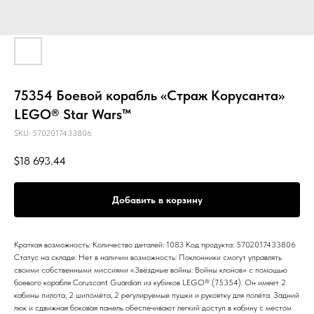
75354 Боевой корабль «Страж Корусанта»
LEGO® Star Wars™
SKU:
5702017433806
$
18 693.44
Добавить в корзину
Краткая возможность: Количество деталей: 1083 Код продукта: 5702017433806
Статус на складе: Нет в наличии возможность: Поклонники смогут управлять
своими собственными миссиями «Звёздные войны: Войны клонов» с помощью
боевого корабля Coruscant Guardian из кубиков LEGO® (75354). Он имеет 2
кабины пилота, 2 шипомёта, 2 регулируемые пушки и рукоятку для полёта. Задний
люк и сдвижная боковая панель обеспечивают легкий доступ в кабину с местом