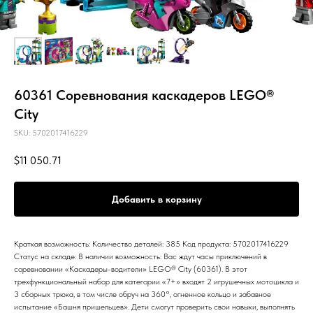
60361 Соревнования каскадеров LEGO®
City
SKU:
5702017416229
$
11 050.71
Добавить в корзину
Краткая возможность: Количество деталей: 385 Код продукта: 5702017416229
Статус на складе: В наличии возможность: Вас ждут часы приключений в
соревновании «Каскадеры-водители» LEGO® City (60361). В этот
трехфункциональный набор для категории «7+» входят 2 игрушечных мотоцикла и
3 сборных трюка, в том числе обруч на 360°, огненное кольцо и забавное
испытание «Башня пришельцев». Дети смогут проверить свои навыки, выполнять