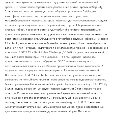
грандиозные трюки и соревноваться с друзьями и семьей за чемпионский
трофей. Интерактивное строительное развлечение В этот игровой набор City
Stuntz входит печатное руководство по сборке и приложение Builder для
смартфонов и планшетов с интуитивно понятными инструментами
масштабирования и поворота, которые позволяют детям визуализировать модели
со всех сторон во время сборки. Творческий мир города Сборные городские
игровые наборы перенесут детей в гущу событий с крутыми транспортными
средствами, реалистичными конструкциями и вдохновляющими персонажами для
реалистичных ролевых игр. Объедините этот набор с другими наборами из серии
City Stuntz, чтобы выполнить еще более безумные трюки.; Испытание «Трио» для
детей от 7 лет и старше. Подготовьте почву для веселых трюков и соревнований с
помощью LEGO® City Stunt Riders Challenge (60361) как для самостоятельной,
так и для совместной игры; Что в коробке? – В этом игровом наборе вам
предстоит выполнить трюки с обручем на 360°, огненным кольцом и
вертикальным восхождением на «башню пришельцев», а также трамплином, 2
игрушечными каскадерскими велосипедами и 2 минифигурками водителей;
Веселый трюк LEGO® City Stuntz: дети запускают игрушечный каскадерский
велосипед на полный круг, прыгают через огненное кольцо и достигают вершины
башни пришельцев; Подарок на любой случай. Подарите этот набор LEGO® City
Stuntz на день рождения или другой праздник детям от 7 лет и покажите его
фанатам; Размеры – арена для соревнований зрелищных водителей, пандус и
огненный ринг вместе составляют 21 см в высоту, 28 см в ширину и 24 см в
глубину; В комплект входят аксессуары для минифигурок LEGO®. В комплект
CityStuntz входят игрушечный шлем и кружка для минифигурки; Интерактивные
цифровые инструкции повышают удовольствие от сборки. Дети могут