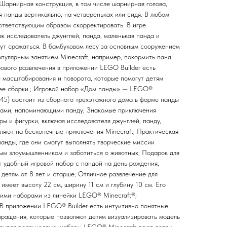
Шарнирная конструкция, в том числе шарнирная голова,
я панды вертикально, на четвереньках или сидя. В любом
ответствующим образом скорректировать. В игре
к исследователь джунглей, панда, маленькая панда и
гут сражаться. В бамбуковом лесу за основным сооружением
опулярным занятием Minecraft, например, покормить панд
рового развлечения в приложении LEGO Builder есть
 масштабирования и поворота, которые помогут детям
 ее сборки.; Игровой набор «Дом панды» — LEGO®
245) состоит из сборного трехэтажного дома в форме панды
вами, напоминающими панду; Знакомые приключения
ры и фигурки, включая исследователя джунглей, панду,
вляют на бесконечные приключения Minecraft; Практическая
панды, где они смогут выполнять творческие миссии
ным злоумышленником и заботиться о животных; Подарок для
т удобный игровой набор с пандой на день рождения,
детям от 8 лет и старше; Отличное развлечение для
имеет высоту 22 см, ширину 11 см и глубину 10 см. Его
гими наборами из линейки LEGO® Minecraft®;
В приложении LEGO® Builder есть интуитивно понятные
ращения, которые позволяют детям визуализировать модель