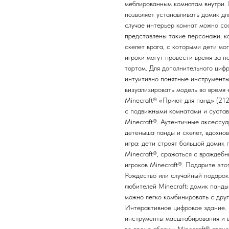
меблированным комнатам внутри. 
позволяет устанавливать домик дл
случае интерьер комнат можно со
представлены такие персонажи, ка
скелет врага, с которыми дети мо
игроки могут провести время за п
тортом. Для дополнительного циф
интуитивно понятные инструменты
визуализировать модель во время
Minecraft® «Приют для панд» (21
с подвижными комнатами и суста
Minecraft®. Аутентичные аксессуа
детеныша панды и скелет, вдохно
игра: дети строят большой домик 
Minecraft®, сражаться с враждеб
игроков Minecraft®. Подарите это
Рождество или случайный подарок 
любителей Minecraft: домик панды 
можно легко комбинировать с дру
Интерактивное цифровое здание. 
инструменты масштабирования и в