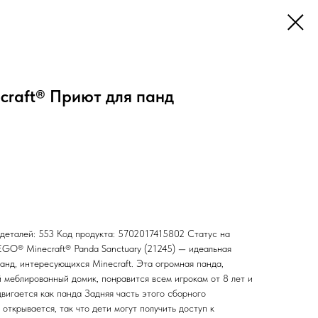
craft® Приют для панд
 деталей: 553 Код продукта: 5702017415802 Статус на
LEGO® Minecraft® Panda Sanctuary (21245) — идеальная
анд, интересующихся Minecraft. Эта огромная панда,
 меблированный домик, понравится всем игрокам от 8 лет и
двигается как панда Задняя часть этого сборного
открывается, так что дети могут получить доступ к