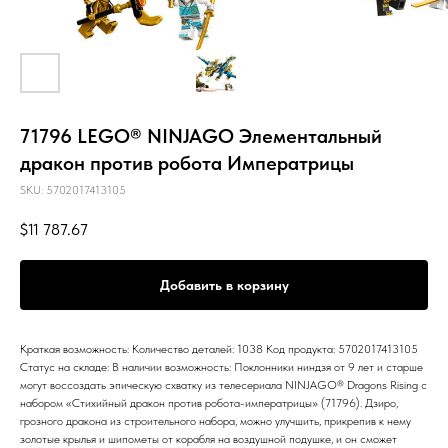
71796 LEGO® NINJAGO Элементальный
дракон против робота Императрицы
SKU:
5702017413105
$
11 787.67
Добавить в корзину
Краткая возможность: Количество деталей: 1038 Код продукта: 5702017413105
Статус на складе: В наличии возможность: Поклонники ниндзя от 9 лет и старше
могут воссоздать эпическую схватку из телесериала NINJAGO® Dragons Rising с
набором «Стихийный дракон против робота-императрицы» (71796). Дзиро,
грозного дракона из строительного набора, можно улучшить, прикрепив к нему
золотые крылья и шипометы от корабля на воздушной подушке, и он сможет