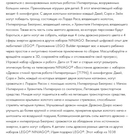
сражаться с анимированным золотым роботом Императрицы, вооруженным
большим мечом. Премиальные игрушки для детей. В этот впечатляющий набор
входят 6 минифигурок. С двумя золотыми катанами каждый Джей, Сора и Зейн
могут победить троицу, состоящую из Лорда Раса, владеющего молотом,
Императрицы Беатрикс, владеющей мечом, и Хранителя Империума, владеющего
посохом. Также есть часть силы желтого дракона, за которую персонажи будут
бороться, и дети могут ее собрать, найдя еще 4 силы дракона разного цвета и 4
сферы энергии дракона в других наборах NINJAGO. Веселый цифровой опыт для
любителей LEGO®. Приложение LEGO Builder проведет вас и вашего ребенка
через простое и интуитивно понятное приключение по сборке. Масштабируйте и
вращайте модели в 3D, сохраняйте наборы и отслеживайте свой прогресс;
Игровой набор «Дракон и робот». Дети от 9 лет и старше могут разыграть
эпическую битву из телесериала NINJAGO® «Восстание драконов» с набором
«Дракон стихий против робота Императрицы» (71796); 6 минифигурок: Джей,
Сора и Зейн, каждый из которых владеет двумя золотыми катанами, могут
сражаться с Лордом Расом с помощью молота, Императрица Беатрикс с Мечом
Империума и Хранитель Империума со скипетром; Летающее транспортное
средство. Ниндзя могут подняться в небо на летающем транспортном средстве,
оснащенном крыльями золотого меча и мощными стрелками, способными
стрелять четырьмя пулями; Улучшаемый дракон-ниндзя. Дракона Дзиро можно
улучшить до более крупной и опасной модели, прикрепив крылья золотого меча и
шипометы на воздушной подушке; Коллекционная деталь силы желтого дракона —
ниндзя и императрица Беатрикс сражаются за обладание этим источником
энергии, а дети могут собрать 4 детали силы дракона разных цветов из других
наборов LEGO® NINJAGO®; Идея подарка LEGO®. Этот набор из 1038