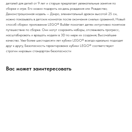
деталей для детей от 9 лет и старше предлагает увлекательные занятия по
сборке и игре. Его можно подарить на день рождения или Рождество;
Демонстрационная модель — Дзиро, элементальный дракон высотой 25 см,
можно показывать в детских комнатах после окончания смелых сражений; Новый
способ сборки: приложение LEGO® Builder помогает детям интуитивно понятное
путешествие по сборке. Они могут сохранять наборы, отслеживать прогресс,
масштабировать и вращать модели в 3D по мере их создания; Высочайшее
качество. Уже более шестидесяти лет кубики LEGO® всегда идеально подходят
друг к другу; Безопасность гарантирована: кубики LEGO® соответствуют
строгим мировым стандартам безопасности
Вас может заинтересовать