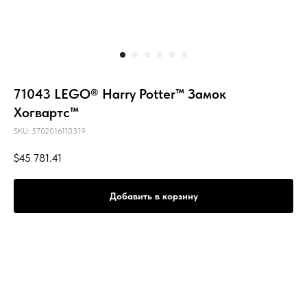
71043 LEGO® Harry Potter™ Замок
Хогвартс™
SKU:
5702016110319
$
45 781.41
Добавить в корзину