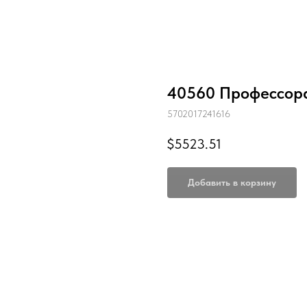
40560 Профессора
5702017241616
$
5523.51
Добавить в корзину