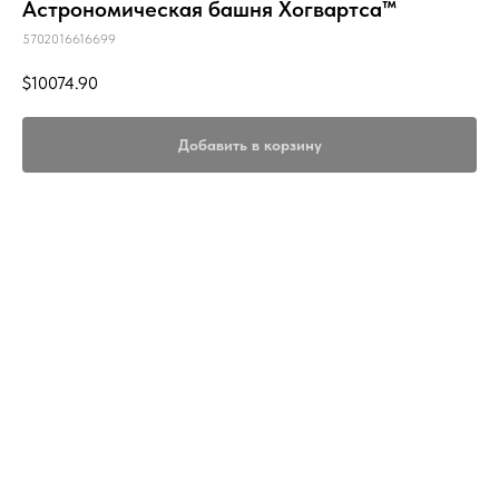
Астрономическая башня Хогвартса™
5702016616699
$
10074.90
Добавить в корзину